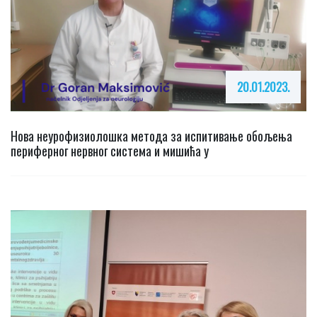
20.01.2023.
Нова неурофизиолошка метода за испитивање обољења
периферног нервног система и мишића у