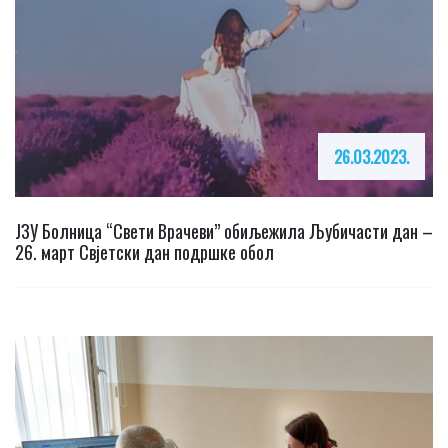
26.03.2023.
ЈЗУ Болница “Свети Врачеви” обиљежила Љубичасти дан –
26. март Свјетски дан подршке обол