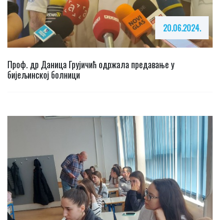
20.06.2024.
Проф. др Даница Грујичић одржала предавање у
бијељинској болници