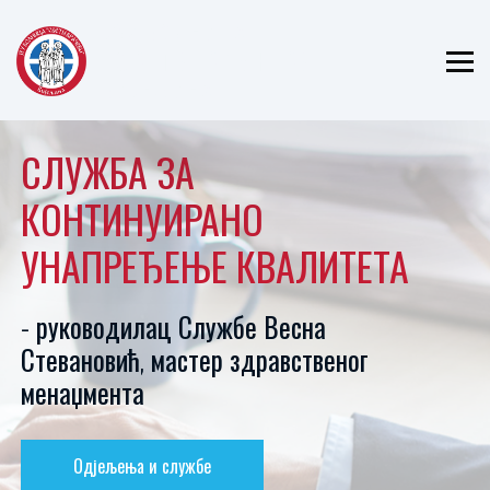
ЈЗУ БОЛНИЦА
"СВЕТИ ВРАЧЕВИ"
БИЈЕЉИНА
СЛУЖБА ЗА
КОНТИНУИРАНО
УНАПРЕЂЕЊЕ КВАЛИТЕТА
- руководилац Службе Весна
Стевановић, мастер здравственог
менаџмента
Одјељења и службе