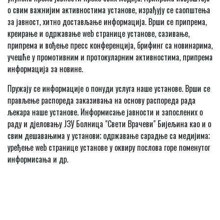
о свим важнијим активностима установе, израђују се саопштења
за јавност, хитно достављање информација. Врши се припрема,
креирање и одржавање web странице установе, сазивање,
припрема и вођење пресс конференција, брифинг са новинарима,
учешће у промотивним и протокуларним активностима, припрема
информација за новине.
Пружају се информације о понуди услуга наше установе. Врши се
прављење распореда заказивања на основу распореда рада
љекара наше установе. Информисање јавности и запослених о
раду и дјеловању ЈЗУ Болница "Свети Врачеви" Бијељина као и о
свим дешавањима у установи; одржавање сарадње са медијима;
уређење web странице установе у оквиру послова горе поменутог
информисања и др.