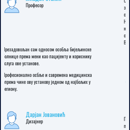
Свети Врачеви у Бијељини. БИЛИ СТЕ СЈАЈНИ. Без
здравствене књижице, без личне карте и без
сувишних питања. СВАКА ВАМ ЧАСТ И ХВАЛА ВАМ ДО
НЕБА. Радили сте свој посао на најбољи могући
начин. Оваква пожртвованост, љубазност, брига,
стручност и брзина се данас не виђају. ХВАЛА ВАШОЈ
ВЕЛИКОЈ ДОБРОТИ...
Милан Зарић
предузетник
Поштовани, уважени директоре, обраћам вам се овог
пута као пацијент и као директор фирме Мед-Импеx