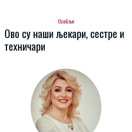
Особље
Ово су наши љекари, сестре и
техничари