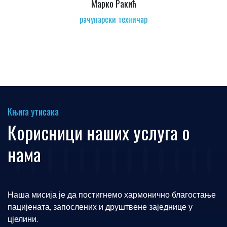
Марко Ракић
рачунарски техничар
Књига утисака
Корисници наших услуга о
нама
Наша мисија је да постигнемо хармонично благостање
пацијената, запослених и друштвене заједнице у
цјелини.