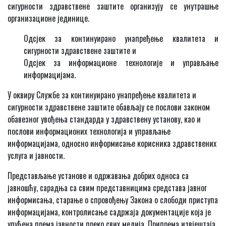
сигурности здравствене заштите организују се унутрашње
организационе јединице.
Одсјек за континуирано унапређење квалитета и
сигурности здравствене заштите и
Одсјек за информационе технологије и управљање
информацијама.
У оквиру Службе за континуирано унапређење квалитета и
сигурности здравствене заштите обављају се послови законом
обавезног увођења стандарда у здравствену установу, као и
послови информационих технологија и управљање
информацијама, односно информисање корисника здравствених
услуга и јавности.
Представљање установе и одржавања добрих односа са
јавношћу, сарадња са свим представницима средстава јавног
информисања, старање о спровођењу Закона о слободи приступа
информацијама, контролисање садржаја документације која је
упућена према јавности преко свих медија. Припрема извјештаја