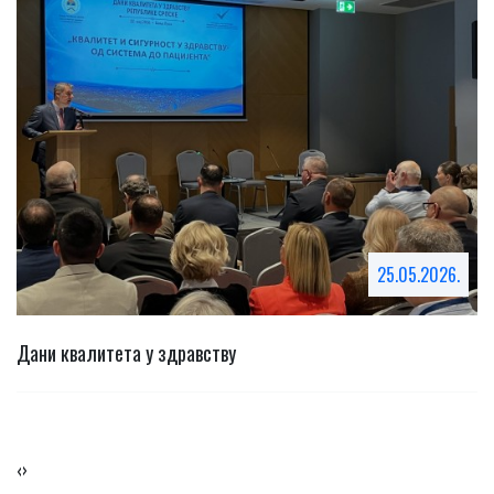
25.05.2026.
Х
Дани квалитета у здравству
Ј
С
‹
›