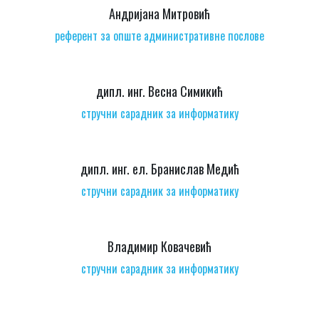
Андријана Митровић
референт за опште административне послове
дипл. инг. Весна Симикић
стручни сарадник за информатику
дипл. инг. ел. Бранислав Медић
стручни сарадник за информатику
Владимир Ковачевић
стручни сарадник за информатику