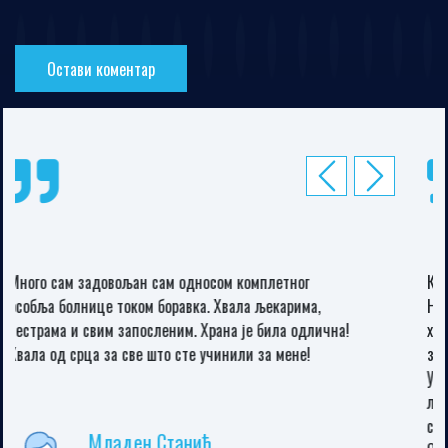
Остави коментар
Превиоус
Неxт
Као нов! Захваљујем се апотекаркама апотеке Росић у
Новом Насељу Угљевик на указаној ми помоћи. Велико
хвала лекарима и медицинском особљу Дома
здравља односно хитној помоћи у Новом Насељу
Угљевик на указаној бризи и нези. Велико хвала
лекарима Тамари Перић, Др Милу Трифковићу
субспец.кардиологу и медицинском особљу болнице