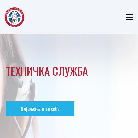
ЈЗУ БОЛНИЦА
"СВЕТИ ВРАЧЕВИ"
БИЈЕЉИНА
ТЕХНИЧКА СЛУЖБА
-
Одјељења и службе