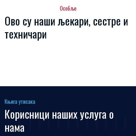
Особље
Ово су наши љекари, сестре и
техничари
Књига утисака
Корисници наших услуга о
нама