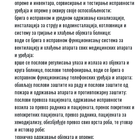
опреме и инвентара, сервисирање и тестирање исправности
уређаја и опреме у оквиру своје оспособљености;
брига о исправном и уредном одржавању канализације,
инсталација за струју и водоинсталација, котловници и
систему за гријање и хлађење објеката болнице;
води се брига о исправном функционисању система за
вентилацију и хлађење апарата свих медицинских апарата
и уређаја;
врше се послови регулисања улаза и излаза из објеката и
круга болнице, послови телефонирања, води се брига о
исправном функционисању телефонских уређаја и апарата;
обављају послови заштите на раду и послови заштите од
пожара и одржавања апарата и противпожарну заштиту;
послови превоза пацијената, одржавање исправности
возила за превоз радника и пацијената, пренос покретних и
непокретних пацијената, превоз радника, пацијената за
хемодијализу, обезбјеђује превоз свих врста роба, те утовар
и истовар робе;
техничко одржавање објеката и опреме;