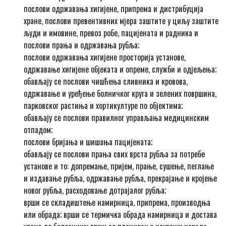
послови одржавања хигијене, припрема и дистрибуција
хране, послови превентивних мјера заштите у циљу заштите
људи и имовине, превоз робе, пацијената и радника и
послови прања и одржавања рубља;
послови одржавања хигијене просторија установе,
одржавање хигијене објеката и опреме, служби и одјељења;
обављају се послови чишћења сливника и кровова,
одржавање и уређење болничког круга и зелених површина,
парковског растиња и хортикултуре по објектима;
обављају се послови правилног управљања медицинским
отпадом;
послови бријања и шишања пацијената;
обављају се послови прања свих врста рубља за потребе
установе и то: допремање, пријем, прање, сушење, пеглање
и издавање рубља, одржавање рубља, прекрајање и кројење
новог рубља, расходовање дотрајалог рубља;
врши се складиштење намирница, припрема, производња
или обрада; врши се термичка обрада намирница и достава