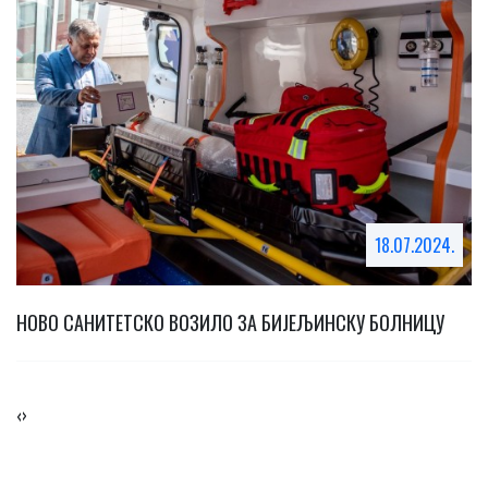
18.07.2024.
Т
НОВО САНИТЕТСКО ВОЗИЛО ЗА БИЈЕЉИНСКУ БОЛНИЦУ
Н
‹
›