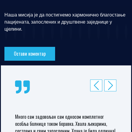
Наша мисија је да постигнемо хармонично благостање
пацијената, запослених и друштвене заједнице у
цјелини.
Остави коментар
Превиоус
Неxт
Као нов! Захваљујем се апотекаркама апотеке Росић у
Новом Насељу Угљевик на указаној ми помоћи. Велико
хвала лекарима и медицинском особљу Дома