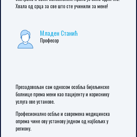
здравља односно хитној помоћи у Новом Насељу
Угљевик на указаној бризи и нези. Велико хвала
лекарима Тамари Перић, Др Милу Трифковићу
субспец.кардиологу и медицинском особљу болнице
Свети Врачеви у Бијељини. БИЛИ СТЕ СЈАЈНИ. Без
здравствене књижице, без личне карте и без
сувишних питања. СВАКА ВАМ ЧАСТ И ХВАЛА ВАМ ДО
НЕБА. Радили сте свој посао на најбољи могући
начин. Оваква пожртвованост, љубазност, брига,
стручност и брзина се данас не виђају. ХВАЛА ВАШОЈ
ВЕЛИКОЈ ДОБРОТИ...
Милан Зарић
предузетник