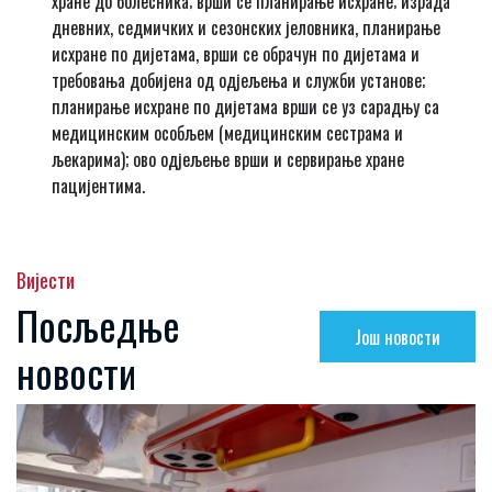
хране до болесника; врши се планирање исхране; израда
дневних, седмичких и сезонских јеловника, планирање
исхране по дијетама, врши се обрачун по дијетама и
требовања добијена од одјељења и служби установе;
планирање исхране по дијетама врши се уз сарадњу са
медицинским особљем (медицинским сестрама и
љекарима); ово одјељење врши и сервирање хране
пацијентима.
Вијести
Посљедње
Још новости
новости