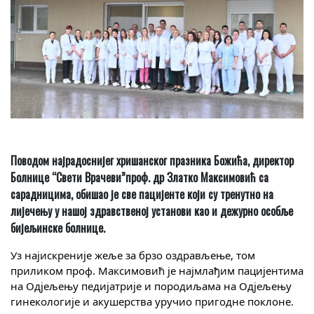
Поводом најрадоснијег хришанског празника Божића, директор
Болнице “Свети Врачеви”проф. др Златко Максимовић са
сарадницима, обишао је све пацијенте који су тренутно на
лијечењу у нашој здравственој установи као и дежурно особље
бијељинске болнице.
Уз најискреније жеље за брзо оздрављење, том
приликом проф. Максимовић је најмлађим пацијентима
на Одјељењу педијатрије и породиљама на Одјељењу
гинекологије и акушерства уручио пригодне поклоне.