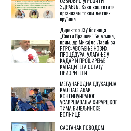
ОЗБИЉНО УГРОЗИТИ
ЗДРАВЉЕ Како заштитити
организам током љетних
врућина
Директор ЈЗУ болница
„Свети Врачеви” Бијељина,
прим. др Микајло Лазић за
РТРС: УВОЂЕЊЕ НОВИХ
ПРОЦЕДУРА, УЛАГАЊЕ У
КАДАР И ПРОШИРЕЊЕ
КАПАЦИТЕТА ОСТАЈУ
ПРИОРИТЕТИ
МЕЂУНАРОДНА ЕДУКАЦИЈА
КАО НАСТАВАК
КОНТИНУИРАНОГ
УСАВРШАВАЊА ХИРУРШКОГ
ТИМА БИЈЕЉИНСКЕ
БОЛНИЦЕ
САСТАНАК ПОВОДОМ