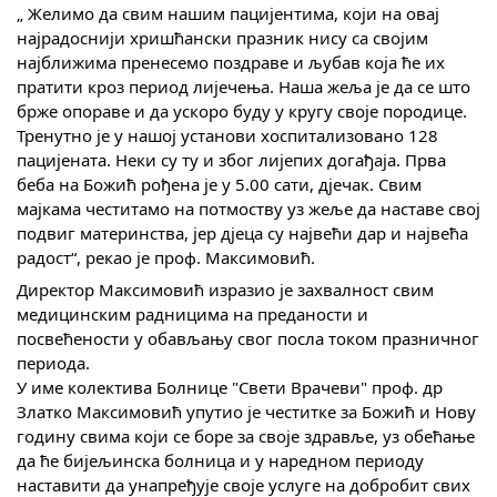
„ Желимо да свим нашим пацијентима, који на овај
најрадоснији хришћански празник нису са својим
најближима пренесемо поздраве и љубав која ће их
пратити кроз период лијечења. Наша жеља је да се што
брже опораве и да ускоро буду у кругу своје породице.
Тренутно је у нашој установи хоспитализовано 128
пацијената. Неки су ту и због лијепих догађаја. Прва
беба на Божић рођена је у 5.00 сати, дјечак. Свим
мајкама честитамо на потмоству уз жеље да наставе свој
подвиг материнства, јер дјеца су највећи дар и највећа
радост“, рекао је проф. Максимовић.
Директор Максимовић изразио је захвалност свим
медицинским радницима на преданости и
посвећености у обављању свог посла током празничног
периода.
У име колектива Болнице "Свети Врачеви" проф. др
Златко Максимовић упутио је честитке за Божић и Нову
годину свима који се боре за своје здравље, уз обећање
да ће бијељинска болница и у наредном периоду
наставити да унапређује своје услуге на добробит свих