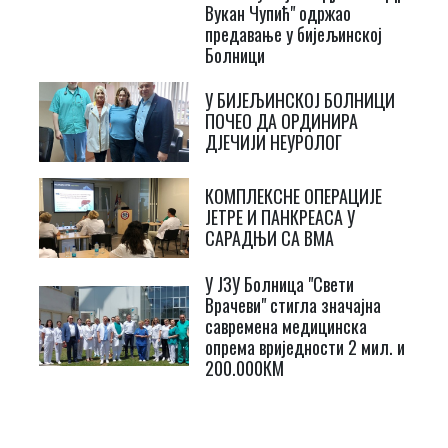
Вукан Чупић" одржао
предавање у бијељинској
Болници
У БИЈЕЉИНСКОЈ БОЛНИЦИ
ПОЧЕО ДА ОРДИНИРА
ДЈЕЧИЈИ НЕУРОЛОГ
КОМПЛЕКСНЕ ОПЕРАЦИЈЕ
ЈЕТРЕ И ПАНКРЕАСА У
САРАДЊИ СА ВМА
У ЈЗУ Болница "Свети
Врачеви" стигла значајна
савремена медицинска
опрема вриједности 2 мил. и
200.000КМ