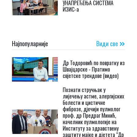
УНАПРЕЂЕЊА СИСТЕМА
ИЗИС-а
Најпопуларније
Види све
Др Тодоровић по повратку из
Швајцарске - Пратимо
свјетске трендове (видео)
Познати стручњак у
лијечењу астме, алергијских
болести и цистичне
фиброзе, дјечији пулмолог
проф. др Предраг Минић,
начелник пулмологије на
Институту за здравствену
заштиту мајке и дјетета "Др