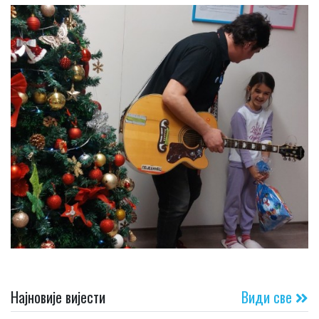
Најновије вијести
Види све