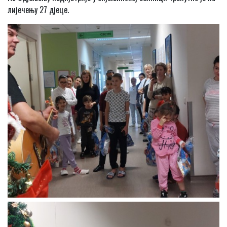
лијечењу 27 дјеце.