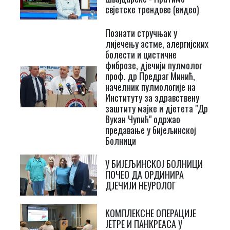
свјетске трендове (видео)
Познати стручњак у
лијечењу астме, алергијских
болести и цистичне
фиброзе, дјечији пулмолог
проф. др Предраг Минић,
начелник пулмологије на
Институту за здравствену
заштиту мајке и дјетета "Др
Вукан Чупић" одржао
предавање у бијељинској
Болници
У БИЈЕЉИНСКОЈ БОЛНИЦИ
ПОЧЕО ДА ОРДИНИРА
ДЈЕЧИЈИ НЕУРОЛОГ
КОМПЛЕКСНЕ ОПЕРАЦИЈЕ
ЈЕТРЕ И ПАНКРЕАСА У