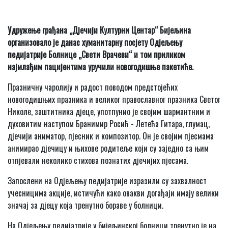
Удружење грађана „Дјечији Културни Центар“ Бијељина
организовало је данас хуманитарну посјету Одјељењу
педијатрије Болнице „Свети Врачеви“ и том приликом
најмлађим пацијентима уручили новогодишње пакетиће.
Празничну чаролију и радост поводом предстојећих
новогодишњих празника и великог православног празника Светог
Николе, заштитника дјеце, употпунио је својим шармантним и
духовитим наступом Бранимир Росић - Летећа Гитара, глумац,
дјечији аниматор, пјесник и композитор. Он је својим пјесмама
анимирао дјечицу и њихове родитеље који су заједно са њим
отпјевали неколико стихова познатих дјечијих пјесама.
Запослени на Одјељењу педијатрије изразили су захвалност
учесницима акције, истичући како овакви догађаји имају велики
значај за дјецу која тренутно бораве у болници.
На Одјељењу педијатрије у бијељинској болници тренутно је на