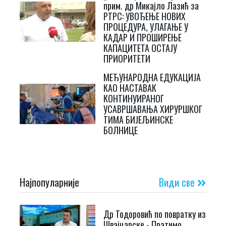
прим. др Микајло Лазић за
РТРС: УВОЂЕЊЕ НОВИХ
ПРОЦЕДУРА, УЛАГАЊЕ У
КАДАР И ПРОШИРЕЊЕ
КАПАЦИТЕТА ОСТАЈУ
ПРИОРИТЕТИ
МЕЂУНАРОДНА ЕДУКАЦИЈА
КАО НАСТАВАК
КОНТИНУИРАНОГ
УСАВРШАВАЊА ХИРУРШКОГ
ТИМА БИЈЕЉИНСКЕ
БОЛНИЦЕ
Најпопуларније
Види све
Др Тодоровић по повратку из
Швајцарске - Пратимо