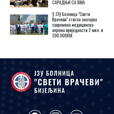
САРАДЊИ СА ВМА
У ЈЗУ Болница "Свети
Врачеви" стигла значајна
савремена медицинска
опрема вриједности 2 мил. и
200.000КМ