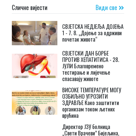
Сличне вијести
Види све
СВЈЕТСКА НЕДЈЕЉА ДОЈЕЊА
1 - 7. 8. „Дојење за одрживи
почетак живота“
СВЈЕТСКИ ДАН БОРБЕ
ПРОТИВ ХЕПАТИТИСА - 28.
ЈУЛИ Благовремено
тестирање и лијечење
спасавају животе
ВИСОКЕ ТЕМПЕРАТУРЕ МОГУ
ОЗБИЉНО УГРОЗИТИ
ЗДРАВЉЕ Како заштитити
организам током љетних
врућина
Директор ЈЗУ болница
„Свети Врачеви” Бијељина,