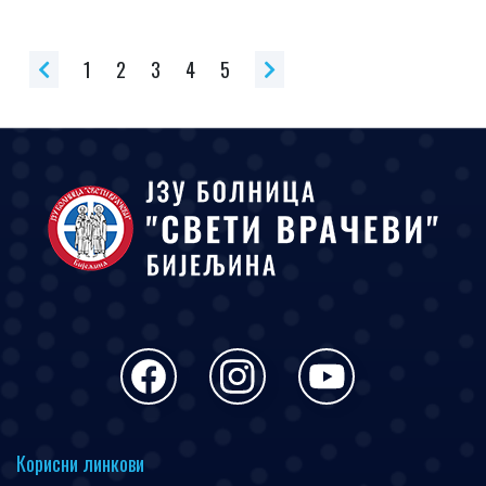
1
2
3
4
5
Корисни линкови