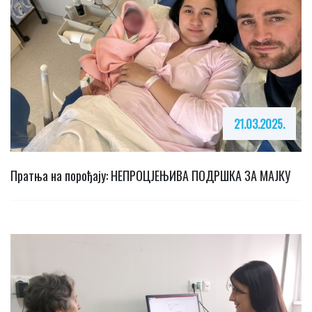
21.03.2025.
Пратња на порођају: НЕПРОЦЈЕЊИВА ПОДРШКА ЗА МАЈКУ