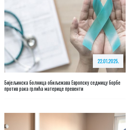
22.01.2025.
Бијељинска болница обиљежава Европску седмицу борбе
против рака грлића материце превенти